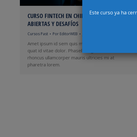
Este curso ya ha cer
CURSO FINTECH EN CHILE: FINANZAS
ABIERTAS Y DESAFÍOS
Cursos Past
Por
EditorWEB
junio 15, 2026
Amet ipsum id sem quis mauris porttitor conse
quat id vitae dolor. Phasellus ligula velit molestie
rhoncus ullamcorper mauris ultricies mi at
pharetra lorem.