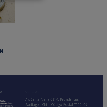
EN
e:
Contacto:
Av. Santa María 0214, Providencia,
Santiago - Chile. Código Postal 7520400