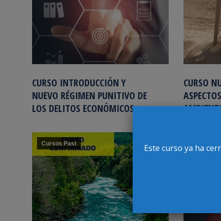
CURSO INTRODUCCIÓN Y
CURSO NU
NUEVO RÉGIMEN PUNITIVO DE
ASPECTOS
LOS DELITOS ECONÓMICOS
AMBIENT
Cursos Past
Cursos P
MAY
Este curso ya ha cer
5