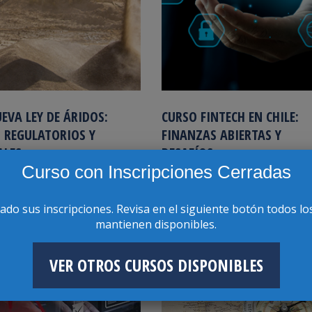
EVA LEY DE ÁRIDOS:
CURSO FINTECH EN CHILE:
 REGULATORIOS Y
FINANZAS ABIERTAS Y
ALES
DESAFÍOS
Curso con Inscripciones Cerradas
ast
Cursos Past
ABR
rado sus inscripciones. Revisa en el siguiente botón todos lo
20
mantienen disponibles.
VER OTROS CURSOS DISPONIBLES