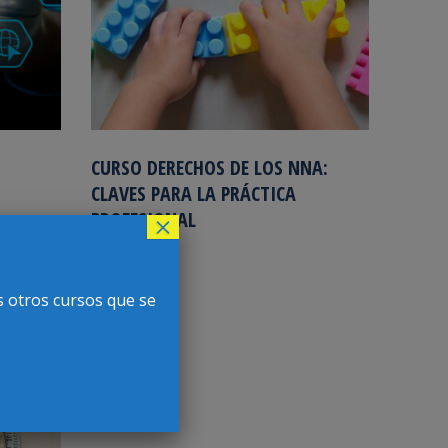
CURSO DERECHOS DE LOS NNA:
CLAVES PARA LA PRÁCTICA
PROFESIONAL
×
AGO
s otros cursos que se
11