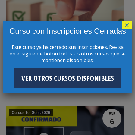
×
Curso con Inscripciones Cerradas
Este curso ya ha cerrado sus inscripciones. Revisa
en el siguiente botón todos los otros cursos que se
mantienen disponibles.
VER OTROS CURSOS DISPONIBLES
CURSO PROGRAMAS DE CUMPLIMIENTO
AMBIENTAL: ÚLTIMAS TENDENCIAS
Cursos 1er Sem. 2026
ENE
6