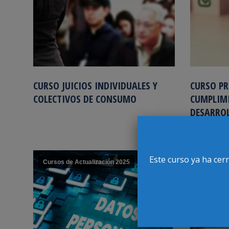
CURSO JUICIOS INDIVIDUALES Y
CURSO P
COLECTIVOS DE CONSUMO
CUMPLIM
DESARROL
TENDENC
Este curso ya ha cer
Cursos de Actualización 2025
Cursos de
ENE
8