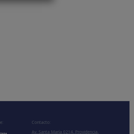
e:
Contacto:
Av. Santa María 0214, Providencia,