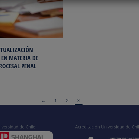
CTUALIZACIÓN
 EN MATERIA DE
PROCESAL PENAL
←
1
2
3
iversidad de Chile:
Acreditación Universidad de Chil