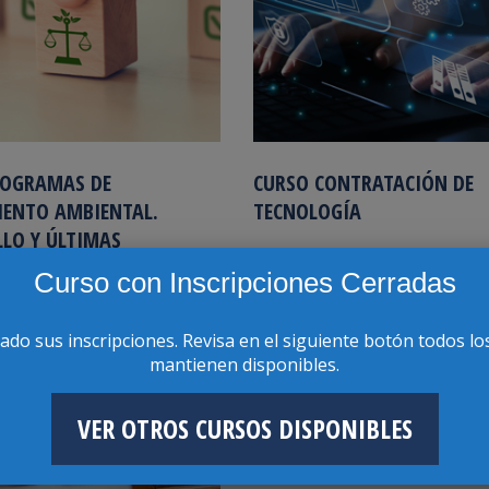
ROGRAMAS DE
CURSO CONTRATACIÓN DE
IENTO AMBIENTAL.
TECNOLOGÍA
LO Y ÚLTIMAS
IAS
Curso con Inscripciones Cerradas
rado sus inscripciones. Revisa en el siguiente botón todos lo
 Actualización 2025
ENE
mantienen disponibles.
8
VER OTROS CURSOS DISPONIBLES