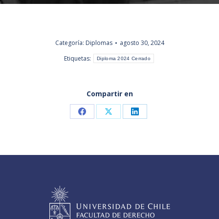
Categoría:
Diplomas
agosto 30, 2024
Etiquetas:
Diploma 2024 Cerrado
Compartir en
Share
Share
Share
on
on
on
Facebook
X
LinkedIn