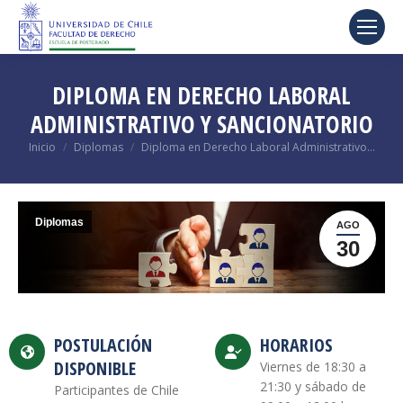
DIPLOMA EN DERECHO LABORAL
ADMINISTRATIVO Y SANCIONATORIO
Estás aquí:
Inicio
Diplomas
Diploma en Derecho Laboral Administrativo…
Diplomas
AGO
30
POSTULACIÓN
HORARIOS
DISPONIBLE
Viernes de 18:30 a
21:30 y sábado de
Participantes de Chile