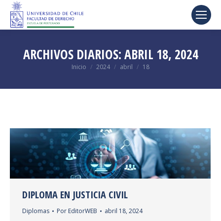
ARCHIVOS DIARIOS:
ABRIL 18, 2024
Estás aquí:
Inicio
2024
abril
18
DIPLOMA EN JUSTICIA CIVIL
Diplomas
Por
EditorWEB
abril 18, 2024