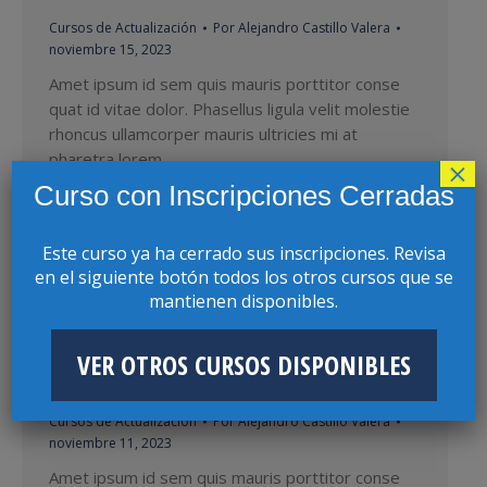
Cursos de Actualización
Por
Alejandro Castillo Valera
noviembre 15, 2023
Amet ipsum id sem quis mauris porttitor conse
quat id vitae dolor. Phasellus ligula velit molestie
rhoncus ullamcorper mauris ultricies mi at
pharetra lorem.
×
Curso con Inscripciones Cerradas
Este curso ya ha cerrado sus inscripciones. Revisa
en el siguiente botón todos los otros cursos que se
mantienen disponibles.
NUEVA LEY DE DELITOS ECONÓMICOS:
VER OTROS CURSOS DISPONIBLES
RESPONSABILIDAD Y SANCIONES
Cursos de Actualización
Por
Alejandro Castillo Valera
noviembre 11, 2023
Amet ipsum id sem quis mauris porttitor conse