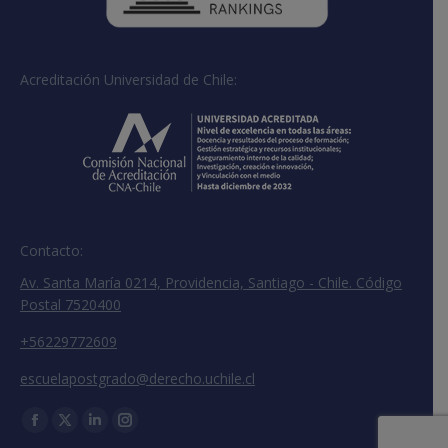
Acreditación Universidad de Chile:
Contacto:
Av. Santa María 0214, Providencia, Santiago - Chile. Código
Postal 7520400
+56229772609
escuelapostgrado@derecho.uchile.cl
Encuéntranos en:
Facebook
X
Linkedin
Instagram