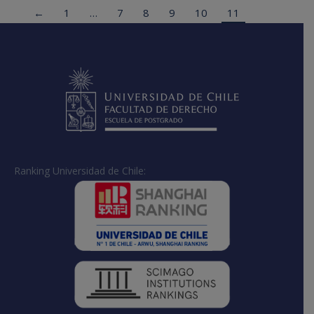
←
1
…
7
8
9
10
11
Ranking Universidad de Chile: