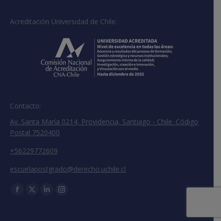
Acreditación Universidad de Chile:
Contacto:
Av. Santa María 0214, Providencia, Santiago - Chile. Código
Postal 7520400
+56229772609
escuelapostgrado@derecho.uchile.cl
Encuéntranos en:
Facebook
X
Linkedin
Instagram
page
page
page
page
opens
opens
opens
opens