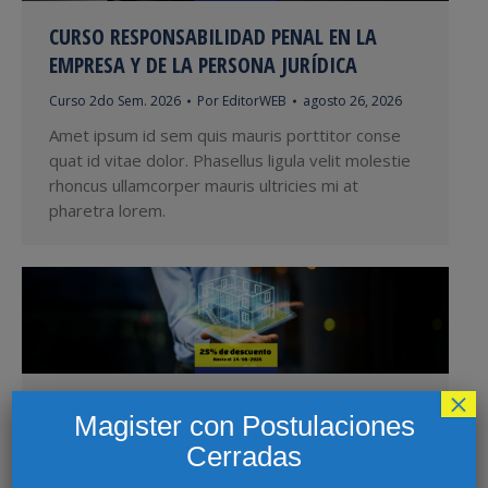
CURSO RESPONSABILIDAD PENAL EN LA
EMPRESA Y DE LA PERSONA JURÍDICA
Curso 2do Sem. 2026
Por
EditorWEB
agosto 26, 2026
Amet ipsum id sem quis mauris porttitor conse
quat id vitae dolor. Phasellus ligula velit molestie
rhoncus ullamcorper mauris ultricies mi at
pharetra lorem.
×
DIPLOMA EN DESARROLLO DE PROYECTOS
Magister con Postulaciones
INMOBILIARIOS Y SU TRIBUTACIÓN
Cerradas
Diploma 2do Sem 2026
Por
EditorWEB
agosto 26, 2026