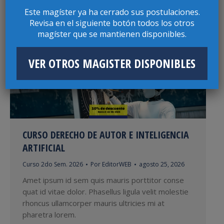
Amet ipsum id sem quis mauris porttitor conse
Este magíster ya ha cerrado sus postulaciones.
quat id vitae dolor. Phasellus ligula velit molestie
Revisa en el siguiente botón todos los otros
rhoncus ullamcorper mauris ultricies mi at
magíster que se mantienen disponibles.
pharetra lorem.
VER OTROS MAGISTER DISPONIBLES
CURSO DERECHO DE AUTOR E INTELIGENCIA
ARTIFICIAL
Curso 2do Sem. 2026
Por
EditorWEB
agosto 25, 2026
Amet ipsum id sem quis mauris porttitor conse
quat id vitae dolor. Phasellus ligula velit molestie
rhoncus ullamcorper mauris ultricies mi at
pharetra lorem.