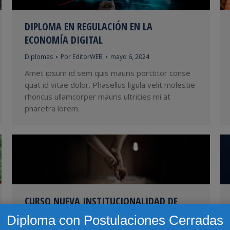
DIPLOMA EN REGULACIÓN EN LA
ECONOMÍA DIGITAL
Diplomas
Por
EditorWEB
mayo 6, 2024
Amet ipsum id sem quis mauris porttitor conse
quat id vitae dolor. Phasellus ligula velit molestie
rhoncus ullamcorper mauris ultricies mi at
pharetra lorem.
CURSO NUEVA INSTITUCIONALIDAD DE
INFANCIA Y ADOLESCENCIA
Diploma con Postulaciones Cerradas