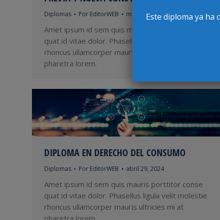
Diplomas
Por
EditorWEB
mayo 2, 2024
Este diploma ya ha 
Amet ipsum id sem quis mauris porttitor conse
quat id vitae dolor. Phasellus ligula velit molestie
rhoncus ullamcorper mauris ultricies mi at
pharetra lorem.
DIPLOMA EN DERECHO DEL CONSUMO
Diplomas
Por
EditorWEB
abril 29, 2024
Amet ipsum id sem quis mauris porttitor conse
quat id vitae dolor. Phasellus ligula velit molestie
rhoncus ullamcorper mauris ultricies mi at
pharetra lorem.