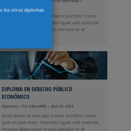
Cursos de Actualización 2024
Por
EditorWEB
mayo 2, 2024
s los otros diplomas
Amet ipsum id sem quis mauris porttitor conse
quat id vitae dolor. Phasellus ligula velit molestie
rhoncus ullamcorper mauris ultricies mi at
pharetra lorem.
DIPLOMA EN DERECHO PÚBLICO
ECONÓMICO
Diplomas
Por
EditorWEB
abril 29, 2024
Amet ipsum id sem quis mauris porttitor conse
quat id vitae dolor. Phasellus ligula velit molestie
rhoncus ullamcorper mauris ultricies mi at