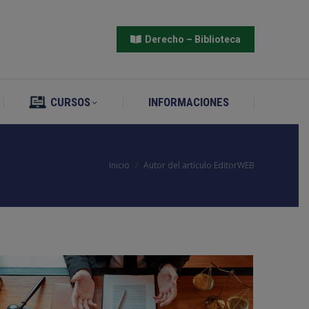
CURSOS
INFORMACIONES
Derecho – Biblioteca
CURSOS
INFORMACIONES
Estás aquí:
Inicio
Autor del artículo EditorWEB