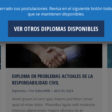
Cursos de Actualización 2024
Por
EditorWEB
mayo 2, 2024
cerrado sus postulaciones. Revisa en el siguiente botón todo
Amet ipsum id sem quis mauris porttitor conse
que se mantienen disponibles.
quat id vitae dolor. Phasellus ligula velit molestie
rhoncus ullamcorper mauris ultricies mi at
VER OTROS DIPLOMAS DISPONIBLES
pharetra lorem.
DIPLOMA EN PROBLEMAS ACTUALES DE LA
RESPONSABILIDAD CIVIL
Diplomas
Por
EditorWEB
abril 30, 2024
Amet ipsum id sem quis mauris porttitor conse
quat id vitae dolor. Phasellus ligula velit molestie
rhoncus ullamcorper mauris ultricies mi at