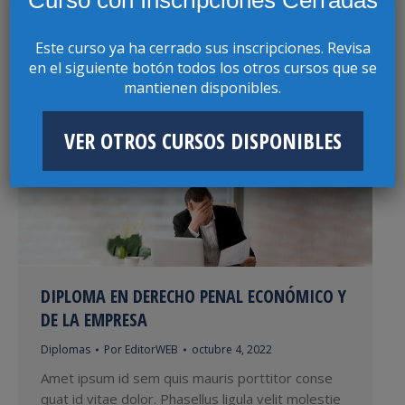
DEL ESTADO, FUNCIÓN PÚBLICA Y DERECHO
Diplomas
Por
EditorWEB
noviembre 7, 2022
Este curso ya ha cerrado sus inscripciones. Revisa
en el siguiente botón todos los otros cursos que se
Amet ipsum id sem quis mauris porttitor conse
mantienen disponibles.
quat id vitae dolor. Phasellus ligula velit molestie
rhoncus ullamcorper mauris ultricies mi at
pharetra lorem.
VER OTROS CURSOS DISPONIBLES
DIPLOMA EN DERECHO PENAL ECONÓMICO Y
DE LA EMPRESA
Diplomas
Por
EditorWEB
octubre 4, 2022
Amet ipsum id sem quis mauris porttitor conse
quat id vitae dolor. Phasellus ligula velit molestie