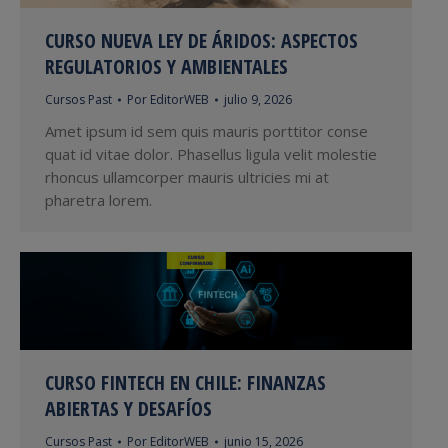
CURSO NUEVA LEY DE ÁRIDOS: ASPECTOS
REGULATORIOS Y AMBIENTALES
Cursos Past
Por
EditorWEB
julio 9, 2026
Amet ipsum id sem quis mauris porttitor conse
quat id vitae dolor. Phasellus ligula velit molestie
rhoncus ullamcorper mauris ultricies mi at
pharetra lorem.
CURSO FINTECH EN CHILE: FINANZAS
ABIERTAS Y DESAFÍOS
Cursos Past
Por
EditorWEB
junio 15, 2026