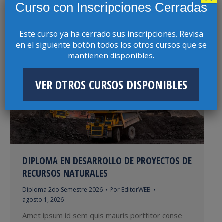
Curso con Inscripciones Cerradas
Diploma 2do Semestre 2026
Por
EditorWEB
agosto 1, 2026
Este curso ya ha cerrado sus inscripciones. Revisa
Amet ipsum id sem quis mauris porttitor conse
en el siguiente botón todos los otros cursos que se
quat id vitae dolor. Phasellus ligula velit molestie
mantienen disponibles.
rhoncus ullamcorper mauris ultricies mi at
pharetra lorem.
VER OTROS CURSOS DISPONIBLES
DIPLOMA EN DESARROLLO DE PROYECTOS DE
RECURSOS NATURALES
Diploma 2do Semestre 2026
Por
EditorWEB
agosto 1, 2026
Amet ipsum id sem quis mauris porttitor conse