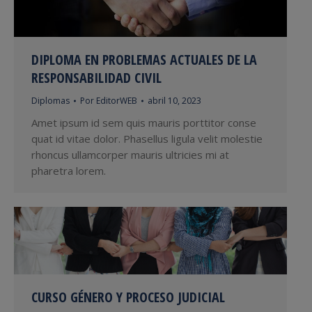
DIPLOMA EN PROBLEMAS ACTUALES DE LA
RESPONSABILIDAD CIVIL
Diplomas
Por
EditorWEB
abril 10, 2023
Amet ipsum id sem quis mauris porttitor conse
quat id vitae dolor. Phasellus ligula velit molestie
rhoncus ullamcorper mauris ultricies mi at
pharetra lorem.
CURSO GÉNERO Y PROCESO JUDICIAL