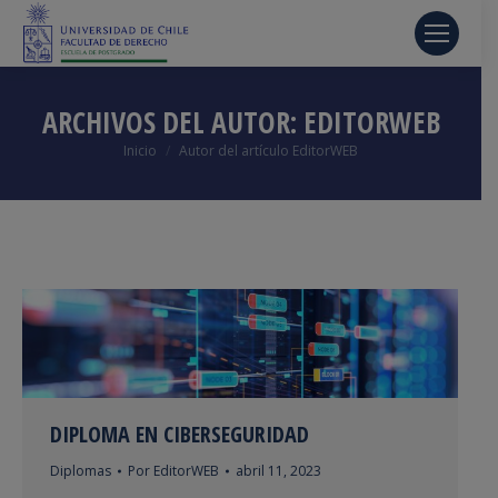
ARCHIVOS DEL AUTOR:
EDITORWEB
Estás aquí:
Inicio
Autor del artículo EditorWEB
DIPLOMA EN CIBERSEGURIDAD
Diplomas
Por
EditorWEB
abril 11, 2023