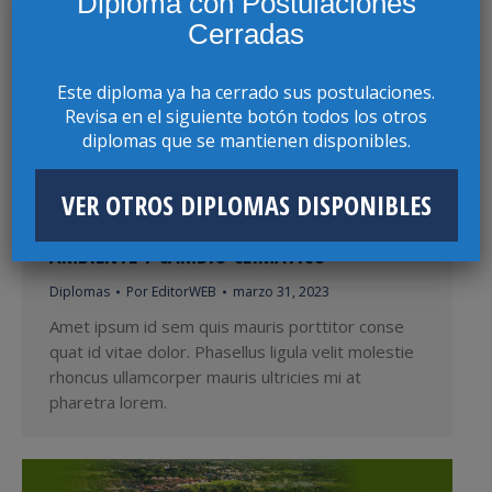
Diploma con Postulaciones
rhoncus ullamcorper mauris ultricies mi at
pharetra lorem.
Cerradas
Este diploma ya ha cerrado sus postulaciones.
Revisa en el siguiente botón todos los otros
diplomas que se mantienen disponibles.
VER OTROS DIPLOMAS DISPONIBLES
DIPLOMA EN DERECHO DE AGUAS, MEDIO
AMBIENTE Y CAMBIO CLIMÁTICO
Diplomas
Por
EditorWEB
marzo 31, 2023
Amet ipsum id sem quis mauris porttitor conse
quat id vitae dolor. Phasellus ligula velit molestie
rhoncus ullamcorper mauris ultricies mi at
pharetra lorem.