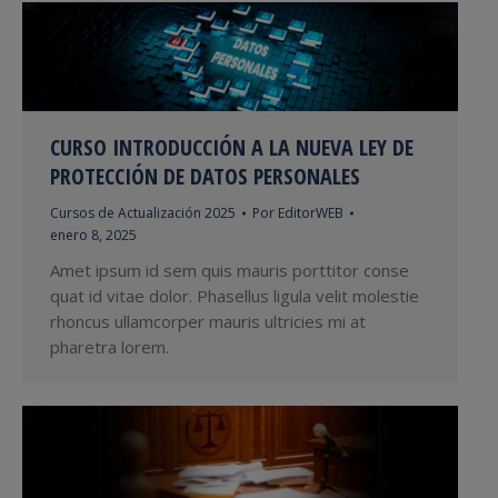
CURSO INTRODUCCIÓN A LA NUEVA LEY DE
PROTECCIÓN DE DATOS PERSONALES
Cursos de Actualización 2025
Por
EditorWEB
enero 8, 2025
Amet ipsum id sem quis mauris porttitor conse
quat id vitae dolor. Phasellus ligula velit molestie
rhoncus ullamcorper mauris ultricies mi at
pharetra lorem.