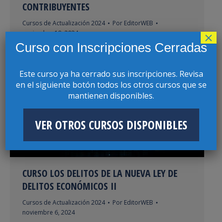
CONTRIBUYENTES
Cursos de Actualización 2024
Por
EditorWEB
×
noviembre 19, 2024
Curso con Inscripciones Cerradas
Amet ipsum id sem quis mauris porttitor conse
quat id vitae dolor. Phasellus ligula velit molestie
rhoncus ullamcorper mauris ultricies mi at
Este curso ya ha cerrado sus inscripciones. Revisa
pharetra lorem.
en el siguiente botón todos los otros cursos que se
mantienen disponibles.
VER OTROS CURSOS DISPONIBLES
CURSO LOS DELITOS DE LA NUEVA LEY DE
DELITOS ECONÓMICOS II
Cursos de Actualización 2024
Por
EditorWEB
noviembre 6, 2024